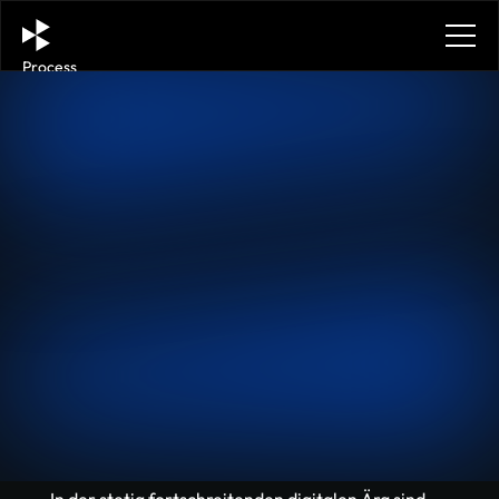
Process
Services
Benefits
Plans
FAQ
Contact
Get in touch
Get in touch
Top KI-gestützte 
Chatbots für 2025 im 
Vergleich