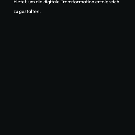
bietet, um die digitale Transformation erfolgreich 
zu gestalten.
AI Union
Buchen Sie jetzt Ihr 
kostenloses 
Erstgespräch
Erfahren Sie, wie KI und Automatisierung Ihre Prozesse 