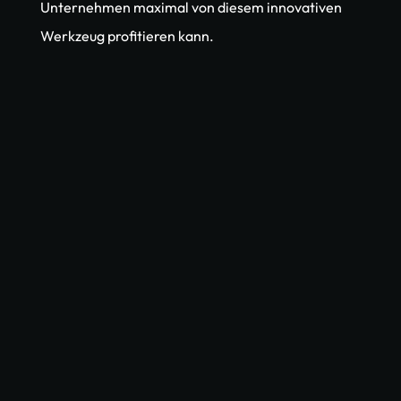
Unternehmen maximal von diesem innovativen 
Werkzeug profitieren kann.
AI Union
Buchen Sie jetzt Ihr 
kostenloses 
Erstgespräch
Erfahren Sie, wie KI und Automatisierung Ihre Prozesse 
optimieren, Kosten senken und Ihr Unternehmen 