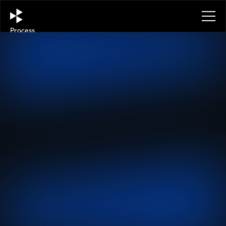
Process
Services
Benefits
Plans
FAQ
Contact
Get in touch
Get in touch
Wie Chatbots das 
Einkaufserlebnis 
verbessern können: 
Innovative Lösungen für 
die Produktberatung